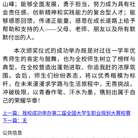
山峰；能够全面发展，勇于担当，努力成为具有社
会责任感、创新精神和实践能力的复合型人才；能
够感恩回馈，传递正能量，感恩在成长道路上给予
帮助和支持的人——父母、老师、朋友以及所有默
默付出的人。
本次颁奖仪式的成功举办既是对过往一学年优
秀师生的肯定与鼓舞，也为全校师生树立了榜样与
典型，在全校营造出蓬勃进取、你追我赶的浓厚氛
围。会后，师生们纷纷表态，将以优秀楷模为标
杆，在未来漫漫求学路与生活旅程中，无畏挑战，
冲破极限，以青春作笔、汗水为墨，镌刻出属于自
己的荣耀华章！
上一篇：我校成功举办第二届全国大学生职业规划大赛校赛
下一篇：无
公共信息