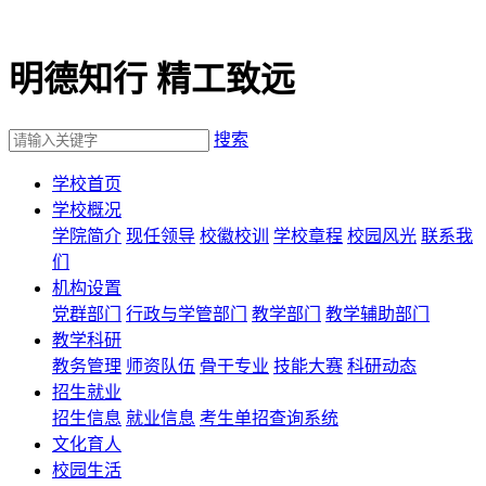
明德知行 精工致远
搜索
学校首页
学校概况
学院简介
现任领导
校徽校训
学校章程
校园风光
联系我
们
机构设置
党群部门
行政与学管部门
教学部门
教学辅助部门
教学科研
教务管理
师资队伍
骨干专业
技能大赛
科研动态
招生就业
招生信息
就业信息
考生单招查询系统
文化育人
校园生活