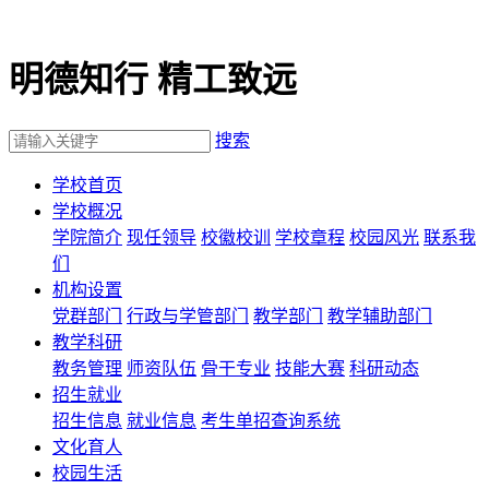
明德知行 精工致远
搜索
学校首页
学校概况
学院简介
现任领导
校徽校训
学校章程
校园风光
联系我
们
机构设置
党群部门
行政与学管部门
教学部门
教学辅助部门
教学科研
教务管理
师资队伍
骨干专业
技能大赛
科研动态
招生就业
招生信息
就业信息
考生单招查询系统
文化育人
校园生活